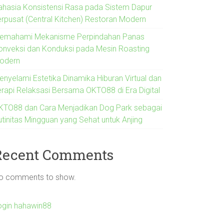
ahasia Konsistensi Rasa pada Sistem Dapur
erpusat (Central Kitchen) Restoran Modern
emahami Mekanisme Perpindahan Panas
onveksi dan Konduksi pada Mesin Roasting
odern
enyelami Estetika Dinamika Hiburan Virtual dan
erapi Relaksasi Bersama OKTO88 di Era Digital
KTO88 dan Cara Menjadikan Dog Park sebagai
utinitas Mingguan yang Sehat untuk Anjing
Recent Comments
o comments to show.
ogin hahawin88