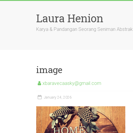
Skip
to
Laura Henion
content
Karya & Pandangan Seorang Seniman Abstrak
image
xbaravecaasky@gmail.com
January 24, 2026