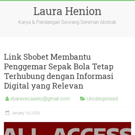
Skip
Laura Henion
to
content
Karya & Pandangan Seorang Seniman Abstrak
Link Sbobet Membantu
Penggemar Sepak Bola Tetap
Terhubung dengan Informasi
Digital yang Relevan
xbaravecaasky@gmail.com
Uncategorized
January 16, 2026