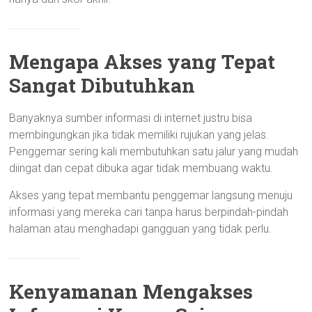
Mengapa Akses yang Tepat
Sangat Dibutuhkan
Banyaknya sumber informasi di internet justru bisa
membingungkan jika tidak memiliki rujukan yang jelas.
Penggemar sering kali membutuhkan satu jalur yang mudah
diingat dan cepat dibuka agar tidak membuang waktu.
Akses yang tepat membantu penggemar langsung menuju
informasi yang mereka cari tanpa harus berpindah-pindah
halaman atau menghadapi gangguan yang tidak perlu.
Kenyamanan Mengakses