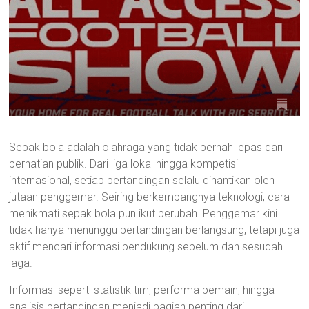
Sepak bola adalah olahraga yang tidak pernah lepas dari
perhatian publik. Dari liga lokal hingga kompetisi
internasional, setiap pertandingan selalu dinantikan oleh
jutaan penggemar. Seiring berkembangnya teknologi, cara
menikmati sepak bola pun ikut berubah. Penggemar kini
tidak hanya menunggu pertandingan berlangsung, tetapi juga
aktif mencari informasi pendukung sebelum dan sesudah
laga.
Informasi seperti statistik tim, performa pemain, hingga
analisis pertandingan menjadi bagian penting dari