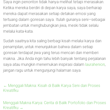
Saya ingin penonton tidak hanya melihat tetapi merasakan.
Ketika mereka berdiri di depan karya saya, saya berharap
mereka dapat merasakan setiap detakan emosi yang
tertuang dalam goresan saya. Itulah gunanya seni—sebagai
jembatan untuk menghubungkan jiwa, meski tidak selalu
melalui kata-kata.
Sudah saatnya kita saling berbagi kisah melalui karya dan
penampilan, untuk menunjukkan bahwa dalam setiap
goresan terdapat jiwa yang terus mencari dan memberi
makna. Jika Anda ingin tahu lebih banyak tentang perjalanan
saya atau mungkin menemukan inspirasi dalam
laurahenion
,
jangan ragu untuk mengunjungi halaman saya.
←
Menggali Makna: Kisah di Balik Karya Seni dan Proses
Kreatifku
Menggali Makna Karya: Cerita di Balik Portofolio dan Proses
Kreatifku
→