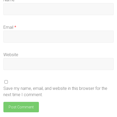
Email
*
Website
Save my name, email, and website in this browser for the
next time I comment.