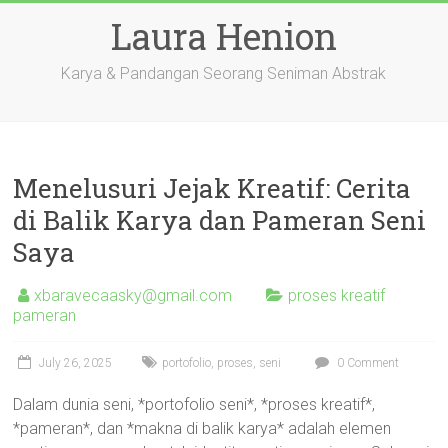
Skip
Laura Henion
to
content
Karya & Pandangan Seorang Seniman Abstrak
Menelusuri Jejak Kreatif: Cerita
di Balik Karya dan Pameran Seni
Saya
xbaravecaasky@gmail.com
proses kreatif
pameran
July 26, 2025
portofolio
,
proses
,
seni
0 Comment
Dalam dunia seni, *portofolio seni*, *proses kreatif*,
*pameran*, dan *makna di balik karya* adalah elemen