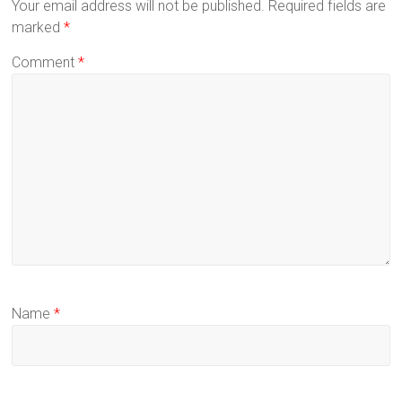
Your email address will not be published.
Required fields are
marked
*
Comment
*
Name
*