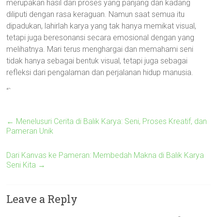
merupakan hasil dari proses yang panjang dan kadang
diliputi dengan rasa keraguan. Namun saat semua itu
dipadukan, lahirlah karya yang tak hanya memikat visual,
tetapi juga beresonansi secara emosional dengan yang
melihatnya. Mari terus menghargai dan memahami seni
tidak hanya sebagai bentuk visual, tetapi juga sebagai
refleksi dari pengalaman dan perjalanan hidup manusia.
“`
←
Menelusuri Cerita di Balik Karya: Seni, Proses Kreatif, dan
Pameran Unik
Dari Kanvas ke Pameran: Membedah Makna di Balik Karya
Seni Kita
→
Leave a Reply