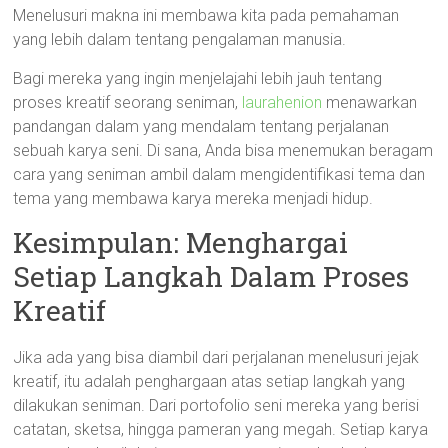
Menelusuri makna ini membawa kita pada pemahaman
yang lebih dalam tentang pengalaman manusia.
Bagi mereka yang ingin menjelajahi lebih jauh tentang
proses kreatif seorang seniman,
laurahenion
menawarkan
pandangan dalam yang mendalam tentang perjalanan
sebuah karya seni. Di sana, Anda bisa menemukan beragam
cara yang seniman ambil dalam mengidentifikasi tema dan
tema yang membawa karya mereka menjadi hidup.
Kesimpulan: Menghargai
Setiap Langkah Dalam Proses
Kreatif
Jika ada yang bisa diambil dari perjalanan menelusuri jejak
kreatif, itu adalah penghargaan atas setiap langkah yang
dilakukan seniman. Dari portofolio seni mereka yang berisi
catatan, sketsa, hingga pameran yang megah. Setiap karya