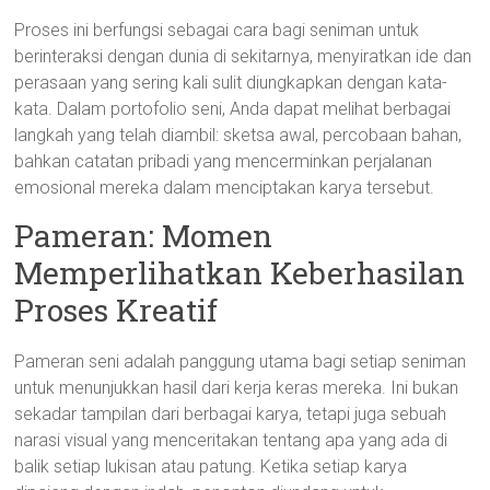
Proses ini berfungsi sebagai cara bagi seniman untuk
berinteraksi dengan dunia di sekitarnya, menyiratkan ide dan
perasaan yang sering kali sulit diungkapkan dengan kata-
kata. Dalam portofolio seni, Anda dapat melihat berbagai
langkah yang telah diambil: sketsa awal, percobaan bahan,
bahkan catatan pribadi yang mencerminkan perjalanan
emosional mereka dalam menciptakan karya tersebut.
Pameran: Momen
Memperlihatkan Keberhasilan
Proses Kreatif
Pameran seni adalah panggung utama bagi setiap seniman
untuk menunjukkan hasil dari kerja keras mereka. Ini bukan
sekadar tampilan dari berbagai karya, tetapi juga sebuah
narasi visual yang menceritakan tentang apa yang ada di
balik setiap lukisan atau patung. Ketika setiap karya