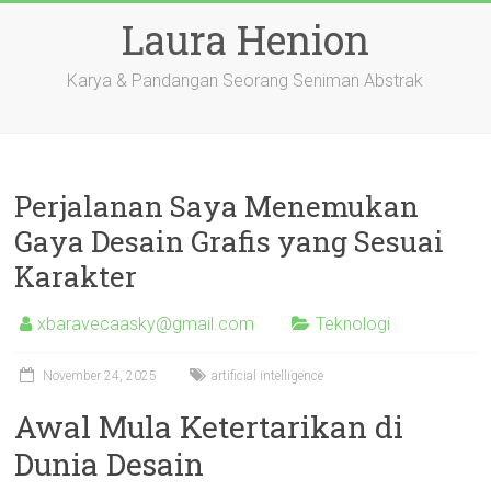
Skip
Laura Henion
to
content
Karya & Pandangan Seorang Seniman Abstrak
Perjalanan Saya Menemukan
Gaya Desain Grafis yang Sesuai
Karakter
xbaravecaasky@gmail.com
Teknologi
November 24, 2025
artificial intelligence
Awal Mula Ketertarikan di
Dunia Desain