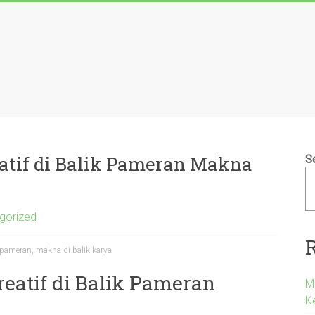
reatif di Balik Pameran Makna
S
gorized
f, pameran, makna di balik karya
Kreatif di Balik Pameran
M
K