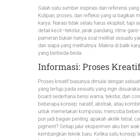
Salah satu sumber inspirasi dan referensi yang
Kutipan, proses, dan refleksi yang ia bagika
karya. Narasi tidak selalu harus eksplisit, tapi
detail kecil—tekstur, jarak pandang, ritme gar
pameran bukan hanya soal melihat sesuatu ya
dan siapa yang melihatnya. Makna di balik kary
yang berbeda-beda.
Informasi: Proses Kreati
Proses kreatif biasanya dimulai dengan sebua
yang tertuju pada sesuatu yang ingin disuarak
board sederhana berisi warna, tekstur, dan 
beberapa konsep: naratif, abstrak, atau komb
untuk memetakan komposisi, mencoba beberap
pun jadi bagian penting: apakah akrilik tebal, 
pigment? Setiap jalur eksperimen aku beri waktu
kembangkan teknik baru. Ketika satu konsep ter