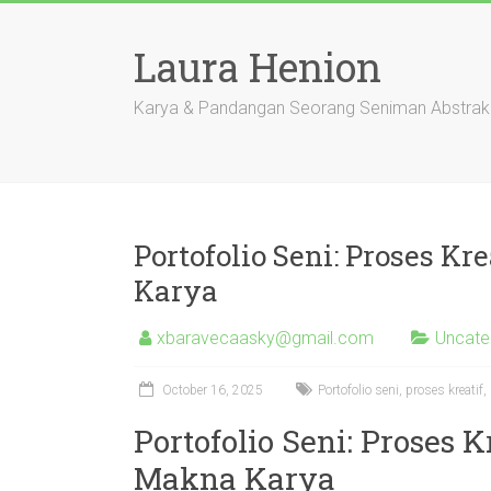
Skip
to
Laura Henion
content
Karya & Pandangan Seorang Seniman Abstrak
Portofolio Seni: Proses K
Karya
xbaravecaasky@gmail.com
Uncate
October 16, 2025
Portofolio seni, proses kreati
Portofolio Seni: Proses 
Makna Karya