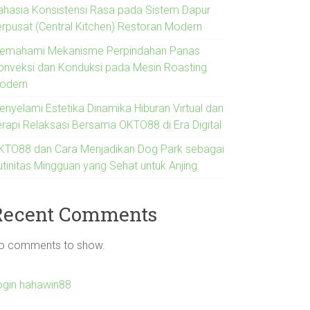
ahasia Konsistensi Rasa pada Sistem Dapur
erpusat (Central Kitchen) Restoran Modern
emahami Mekanisme Perpindahan Panas
onveksi dan Konduksi pada Mesin Roasting
odern
enyelami Estetika Dinamika Hiburan Virtual dan
erapi Relaksasi Bersama OKTO88 di Era Digital
KTO88 dan Cara Menjadikan Dog Park sebagai
utinitas Mingguan yang Sehat untuk Anjing
Recent Comments
o comments to show.
ogin hahawin88