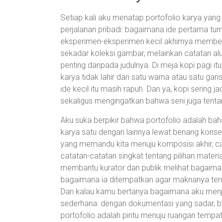
Setiap kali aku menatap portofolio karya yan
perjalanan pribadi: bagaimana ide pertama tu
eksperimen-eksperimen kecil akhirnya memben
sekadar koleksi gambar, melainkan catatan alur 
penting daripada judulnya. Di meja kopi pagi 
karya tidak lahir dari satu warna atau satu gar
ide kecil itu masih rapuh. Dan ya, kopi sering
sekaligus mengingatkan bahwa seni juga tenta
Aku suka berpikir bahwa portofolio adalah bah
karya satu dengan lainnya lewat benang konse
yang memandu kita menuju komposisi akhir, ca
catatan-catatan singkat tentang pilihan materi
membantu kurator dan publik melihat bagaiman
bagaimana ia ditempatkan agar maknanya terura
Dan kalau kamu bertanya bagaimana aku menjag
sederhana: dengan dokumentasi yang sadar, b
portofolio adalah pintu menuju ruangan tempat k