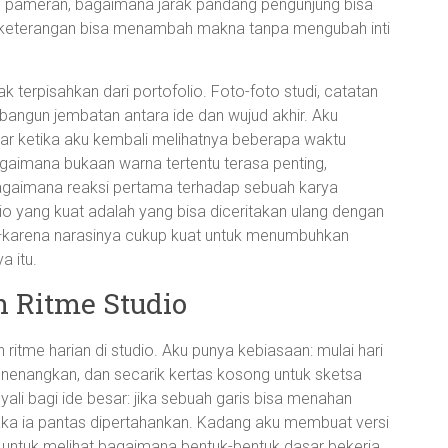
ng pameran, bagaimana jarak pandang pengunjung bisa
 keterangan bisa menambah makna tanpa mengubah inti
ak terpisahkan dari portofolio. Foto-foto studi, catatan
mbangun jembatan antara ide dan wujud akhir. Aku
ar ketika aku kembali melihatnya beberapa waktu
gaimana bukaan warna tertentu terasa penting,
bagaimana reaksi pertama terhadap sebuah karya
lio yang kuat adalah yang bisa diceritakan ulang dengan
a—karena narasinya cukup kuat untuk menumbuhkan
a itu.
n Ritme Studio
h ritme harian di studio. Aku punya kebiasaan: mulai hari
menenangkan, dan secarik kertas kosong untuk sketsa
nyali bagi ide besar: jika sebuah garis bisa menahan
aka ia pantas dipertahankan. Kadang aku membuat versi
 untuk melihat bagaimana bentuk-bentuk dasar bekerja