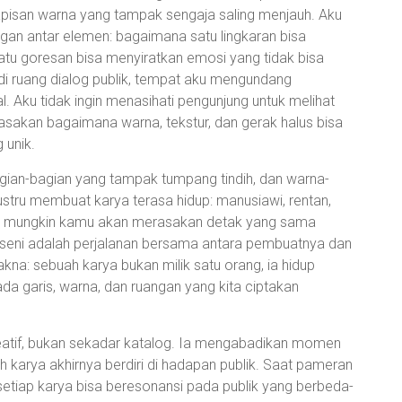
 lapisan warna yang tampak sengaja saling menjauh. Aku
gan antar elemen: bagaimana satu lingkaran bisa
tu goresan bisa menyiratkan emosi yang tidak bisa
i ruang dialog publik, tempat aku mengundang
 Aku tidak ingin menasihati pengunjung untuk melihat
asakan bagaimana warna, tekstur, dan gerak halus bisa
 unik.
agian-bagian yang tampak tumpang tindih, dan warna-
ustru membuat karya terasa hidup: manusiawi, rentan,
, mungkin kamu akan merasakan detak yang sama
seni adalah perjalanan bersama antara pembuatnya dan
kna: sebuah karya bukan milik satu orang, ia hidup
da garis, warna, dan ruangan yang kita ciptakan
kreatif, bukan sekadar katalog. Ia mengabadikan momen
ah karya akhirnya berdiri di hadapan publik. Saat pameran
 setiap karya bisa beresonansi pada publik yang berbeda-