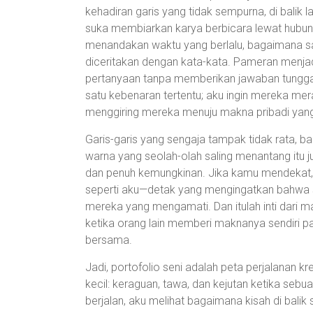
kehadiran garis yang tidak sempurna, di balik
suka membiarkan karya berbicara lewat hubun
menandakan waktu yang berlalu, bagaimana sa
diceritakan dengan kata-kata. Pameran menjad
pertanyaan tanpa memberikan jawaban tunggal.
satu kebenaran tertentu; aku ingin mereka mer
menggiring mereka menuju makna pribadi yang
Garis-garis yang sengaja tampak tidak rata, b
warna yang seolah-olah saling menantang itu j
dan penuh kemungkinan. Jika kamu mendekat
seperti aku—detak yang mengingatkan bahwa 
mereka yang mengamati. Dan itulah inti dari ma
ketika orang lain memberi maknanya sendiri pa
bersama.
Jadi, portofolio seni adalah peta perjalanan 
kecil: keraguan, tawa, dan kejutan ketika sebu
berjalan, aku melihat bagaimana kisah di balik