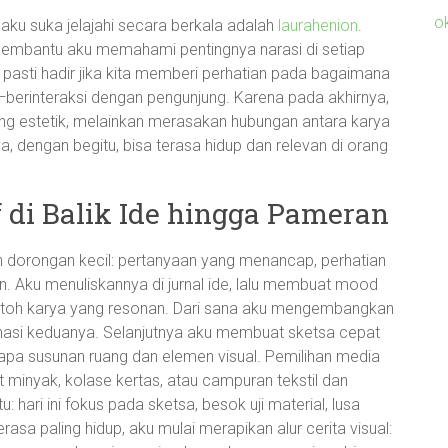
o
 aku suka jelajahi secara berkala adalah
laurahenion
.
n membantu aku memahami pentingnya narasi di setiap
 ia pasti hadir jika kita memberi perhatian pada bagaimana
is—berinteraksi dengan pengunjung. Karena pada akhirnya,
ng estetik, melainkan merasakan hubungan antara karya
a, dengan begitu, bisa terasa hidup dan relevan di orang
f di Balik Ide hingga Pameran
h dorongan kecil: pertanyaan yang menancap, perhatian
an. Aku menuliskannya di jurnal ide, lalu membuat mood
contoh karya yang resonan. Dari sana aku mengembangkan
inasi keduanya. Selanjutnya aku membuat sketsa cepat
a susunan ruang dan elemen visual. Pemilihan media
cat minyak, kolase kertas, atau campuran tekstil dan
: hari ini fokus pada sketsa, besok uji material, lusa
asa paling hidup, aku mulai merapikan alur cerita visual: