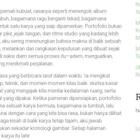
R
g pernah kubuat, rasanya seperti menengok album
T
mbuh, bagaimana ragu berganti tekad, bagaimana
M
tuk satu karya yang siap dipamerkan. Portofolio bukan
K
pikir, jejak tangan, dan ritme studio yang kadang lebih
M
itu, aku sering merenungkan bahwa makna di balik sebuah
is, melainkan dari rangkaian keputusan yang dibuat sejak
M
 jadi saksi diam semua proses itu—adem, menguatkan,
T
ng menikmati perjalanan.
O
R
asa yang berbicara larut dalam waktu. Ia mengikat
p, teknik, dan momen-momen kilas balik: sketsa kasar
t yang mengajak kita menilai kedalaman ruang, serta
al yang dipakai. Ketika pameran dipersiapkan, portofolio
a sebuah karya bermula, bagaimana ia tumbuh, lalu
N
i dengan cara yang kita bisa rasa, bukan hanya dilihat.
a kisah di balik karya tetap tajam, aku jawab
ukan sekadar kronologi gambar. Setiap halaman
L
arya itu lahir.