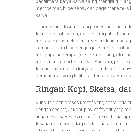
bagaimana karya-karya saling mengisi di rua
mempengaruhi persepsi, dan bagaimana teks
karya.
Di sisi teknis, dokumentasi proses jadi bagian t
teknis, contoh bahan, dan refleksi pribadi me
menata elemen-elemen ini sedemikian rupa ag
kemudian, aku bisa dengan jelas mengingat ba
mengapa beberapa garis perlu diulang, atau 
memandu iterasi berikutnya. Bagi aku, portofo
tenang, meski tanpa karya asli di depan mat
pemahaman yang lebih luas tentang karya-kary
Ringan: Kopi, Sketsa, da
Kunci lain dari proses kreatif yang santai adala
dengan secangkir kopi, playlist favorit yang 
ringan. Sketsa-sketsa ini berfungsi sebagai uji 
tekanan komposisi tanpa bikin mata penat, m
lebih sederhana dari konsep yang sama hanya