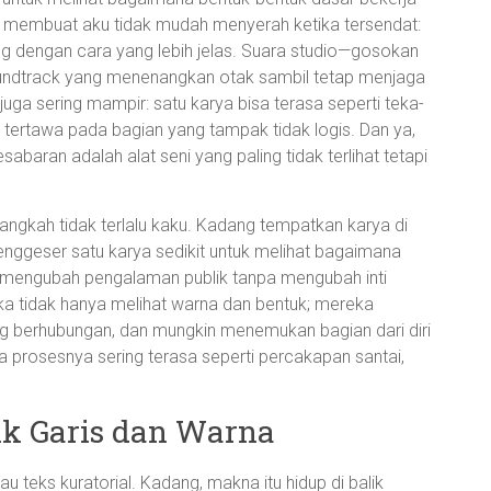
i membuat aku tidak mudah menyerah ketika tersendat:
ng dengan cara yang lebih jelas. Suara studio—gosokan
soundtrack yang menenangkan otak sambil tetap menjaga
ga sering mampir: satu karya bisa terasa seperti teka-
 tertawa pada bagian yang tampak tidak logis. Dan ya,
sabaran adalah alat seni yang paling tidak terlihat tetapi
ngkah tidak terlalu kaku. Kadang tempatkan karya di
ggeser satu karya sedikit untuk melihat bagaimana
itu mengubah pengalaman publik tanpa mengubah inti
a tidak hanya melihat warna dan bentuk; mereka
ng berhubungan, dan mungkin menemukan bagian dari diri
pa prosesnya sering terasa seperti percakapan santai,
ik Garis dan Warna
au teks kuratorial. Kadang, makna itu hidup di balik