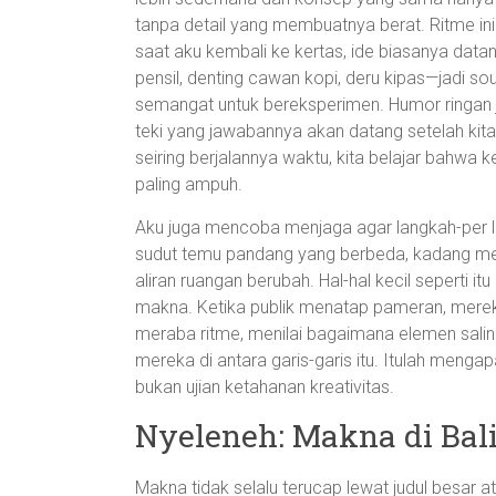
tanpa detail yang membuatnya berat. Ritme in
saat aku kembali ke kertas, ide biasanya data
pensil, denting cawan kopi, deru kipas—jadi 
semangat untuk bereksperimen. Humor ringan ju
teki yang jawabannya akan datang setelah kita
seiring berjalannya waktu, kita belajar bahwa ke
paling ampuh.
Aku juga mencoba menjaga agar langkah-per la
sudut temu pandang yang berbeda, kadang men
aliran ruangan berubah. Hal-hal kecil seperti 
makna. Ketika publik menatap pameran, merek
meraba ritme, menilai bagaimana elemen sali
mereka di antara garis-garis itu. Itulah menga
bukan ujian ketahanan kreativitas.
Nyeleneh: Makna di Bal
Makna tidak selalu terucap lewat judul besar at