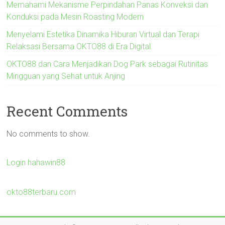
Memahami Mekanisme Perpindahan Panas Konveksi dan
Konduksi pada Mesin Roasting Modern
Menyelami Estetika Dinamika Hiburan Virtual dan Terapi
Relaksasi Bersama OKTO88 di Era Digital
OKTO88 dan Cara Menjadikan Dog Park sebagai Rutinitas
Mingguan yang Sehat untuk Anjing
Recent Comments
No comments to show.
Login hahawin88
okto88terbaru.com