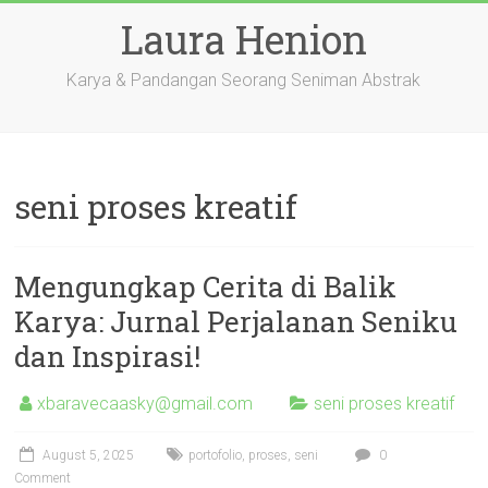
Skip
Laura Henion
to
content
Karya & Pandangan Seorang Seniman Abstrak
seni proses kreatif
Mengungkap Cerita di Balik
Karya: Jurnal Perjalanan Seniku
dan Inspirasi!
xbaravecaasky@gmail.com
seni proses kreatif
August 5, 2025
portofolio
,
proses
,
seni
0
Comment