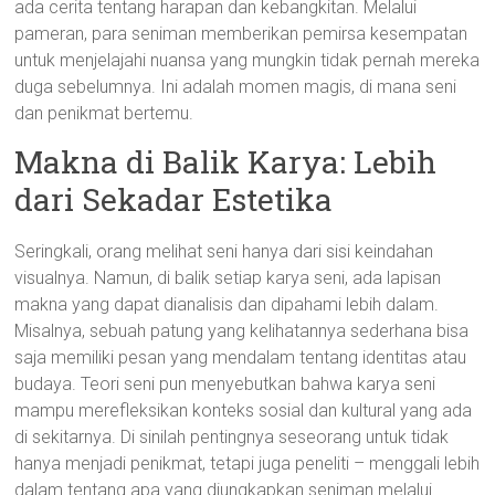
ada cerita tentang harapan dan kebangkitan. Melalui
pameran, para seniman memberikan pemirsa kesempatan
untuk menjelajahi nuansa yang mungkin tidak pernah mereka
duga sebelumnya. Ini adalah momen magis, di mana seni
dan penikmat bertemu.
Makna di Balik Karya: Lebih
dari Sekadar Estetika
Seringkali, orang melihat seni hanya dari sisi keindahan
visualnya. Namun, di balik setiap karya seni, ada lapisan
makna yang dapat dianalisis dan dipahami lebih dalam.
Misalnya, sebuah patung yang kelihatannya sederhana bisa
saja memiliki pesan yang mendalam tentang identitas atau
budaya. Teori seni pun menyebutkan bahwa karya seni
mampu merefleksikan konteks sosial dan kultural yang ada
di sekitarnya. Di sinilah pentingnya seseorang untuk tidak
hanya menjadi penikmat, tetapi juga peneliti – menggali lebih
dalam tentang apa yang diungkapkan seniman melalui