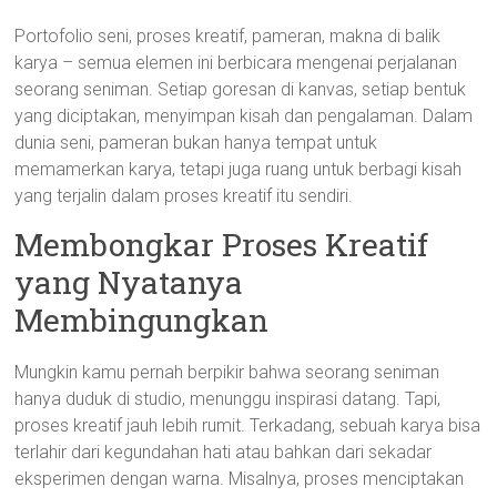
Portofolio seni, proses kreatif, pameran, makna di balik
karya – semua elemen ini berbicara mengenai perjalanan
seorang seniman. Setiap goresan di kanvas, setiap bentuk
yang diciptakan, menyimpan kisah dan pengalaman. Dalam
dunia seni, pameran bukan hanya tempat untuk
memamerkan karya, tetapi juga ruang untuk berbagi kisah
yang terjalin dalam proses kreatif itu sendiri.
Membongkar Proses Kreatif
yang Nyatanya
Membingungkan
Mungkin kamu pernah berpikir bahwa seorang seniman
hanya duduk di studio, menunggu inspirasi datang. Tapi,
proses kreatif jauh lebih rumit. Terkadang, sebuah karya bisa
terlahir dari kegundahan hati atau bahkan dari sekadar
eksperimen dengan warna. Misalnya, proses menciptakan