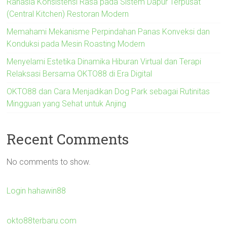
Rahasia Konsistensi Rasa pada Sistem Dapur Terpusat
(Central Kitchen) Restoran Modern
Memahami Mekanisme Perpindahan Panas Konveksi dan
Konduksi pada Mesin Roasting Modern
Menyelami Estetika Dinamika Hiburan Virtual dan Terapi
Relaksasi Bersama OKTO88 di Era Digital
OKTO88 dan Cara Menjadikan Dog Park sebagai Rutinitas
Mingguan yang Sehat untuk Anjing
Recent Comments
No comments to show.
Login hahawin88
okto88terbaru.com